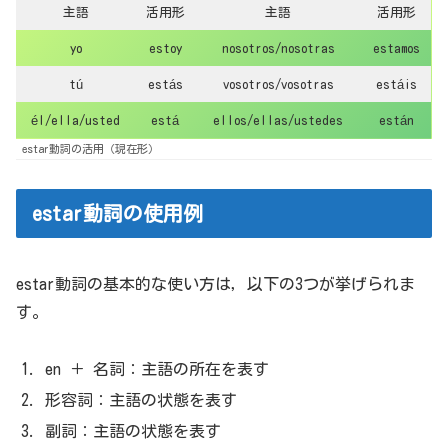
主語
活用形
主語
活用形
yo
estoy
nosotros/nosotras
estamos
tú
estás
vosotros/vosotras
estáis
él/ella/usted
está
ellos/ellas/ustedes
están
estar動詞の活用（現在形）
estar動詞の使用例
estar動詞の基本的な使い方は，以下の3つが挙げられま
す。
en ＋ 名詞：主語の所在を表す
形容詞：主語の状態を表す
副詞：主語の状態を表す