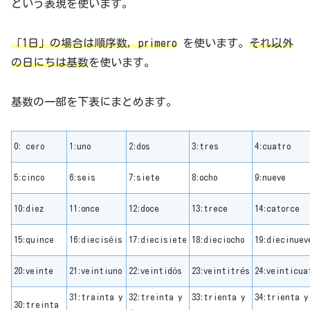
という表現を使います。
「1日」の場合は順序数，
primero
を使います。
それ以外
の日にちは基数
を使います。
基数の一部を下表にまとめます。
0: cero
1:uno
2:dos
3:tres
4:cuatro
5:cinco
6:seis
7:siete
8:ocho
9:nueve
10:diez
11:once
12:doce
13:trece
14:catorce
15:quince
16:dieciséis
17:diecisiete
18:dieciocho
19:diecinuev
20:veinte
21:veintiuno
22:veintidós
23:veintitrés
24:veinticua
31:trainta y
32:treinta y
33:trienta y
34:trienta y
30:treinta